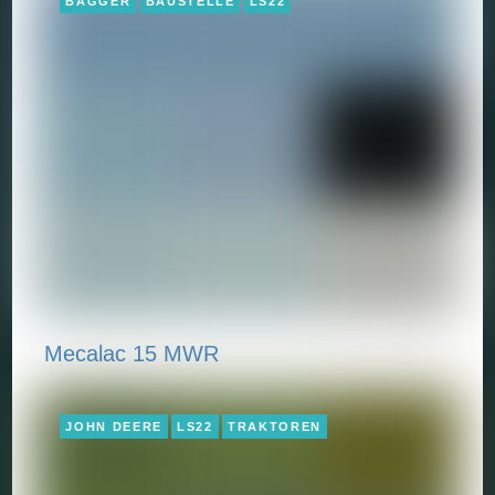
BAGGER
BAUSTELLE
LS22
Mecalac 15 MWR
JOHN DEERE
LS22
TRAKTOREN