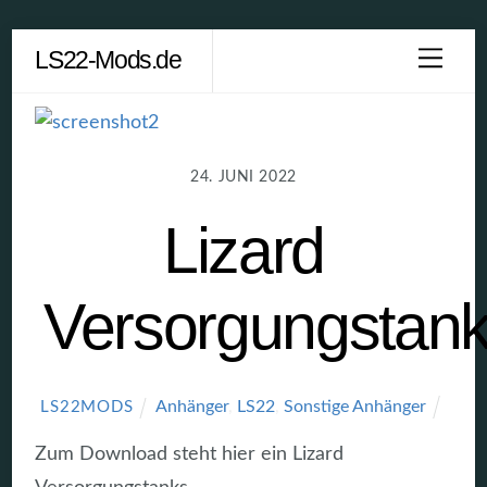
Skip
LS22-Mods.de
Men
to
content
24. JUNI 2022
Lizard
Versorgungstan
Anhänger
,
LS22
,
Sonstige Anhänger
LS22MODS
Zum Download steht hier ein Lizard