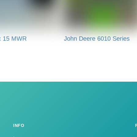
c 15 MWR
John Deere 6010 Series
INFO