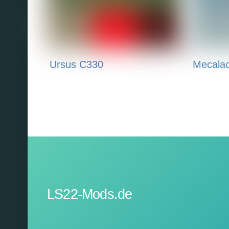
Ursus C330
Mecala
LS22-Mods.de