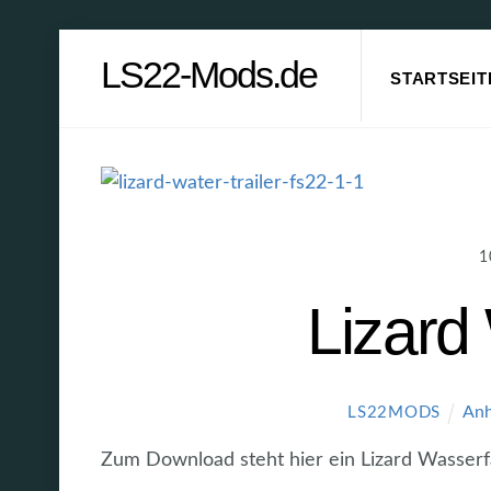
Skip
LS22-Mods.de
to
STARTSEIT
content
1
Lizard
Anh
LS22MODS
Zum Download steht hier ein Lizard Wasserf