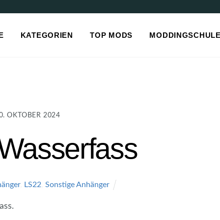
E
KATEGORIEN
TOP MODS
MODDINGSCHUL
0. OKTOBER 2024
 Wasserfass
änger
,
LS22
,
Sonstige Anhänger
ass.