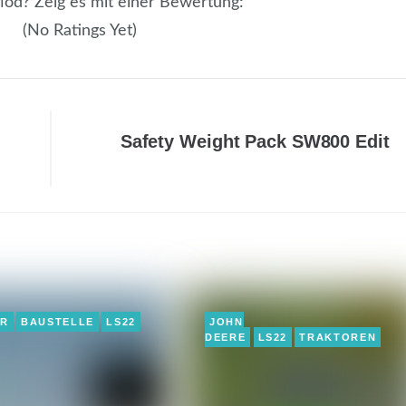
 Mod? Zeig es mit einer Bewertung:
(No Ratings Yet)
Safety Weight Pack SW800 Edit
ER
BAUSTELLE
LS22
JOHN
DEERE
LS22
TRAKTOREN