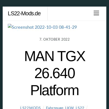
Skip
LS22-Mods.de
Men
to
content
7. OKTOBER 2022
MAN TGX
26.640
Platform
Fahrzeuge
,
LKW
,
LS22
LS22MODS