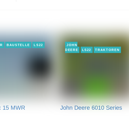
ER
BAUSTELLE
LS22
JOHN
DEERE
LS22
TRAKTOREN
c 15 MWR
John Deere 6010 Series