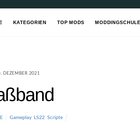
E
KATEGORIEN
TOP MODS
MODDINGSCHUL
0. DEZEMBER 2021
aßband
Gameplay
,
LS22
,
Scripte
E