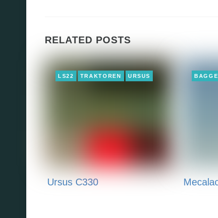
RELATED POSTS
LS22
TRAKTOREN
URSUS
BAGG
Ursus C330
Mecala