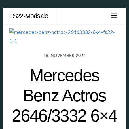
Skip
LS22-Mods.de
Men
to
content
18. NOVEMBER 2024
Mercedes
Benz Actros
2646/3332 6×4