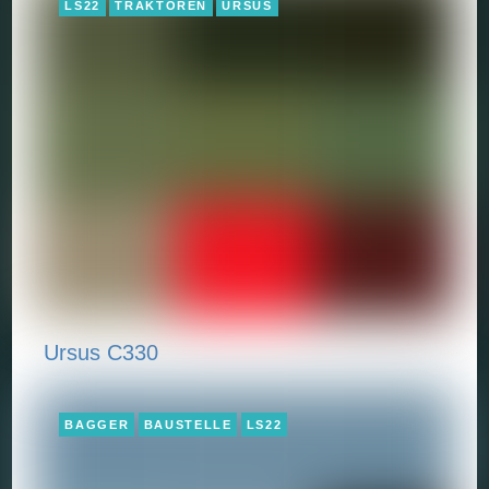
LS22
TRAKTOREN
URSUS
Ursus C330
BAGGER
BAUSTELLE
LS22