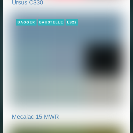
Ursus C330
BAGGER
BAUSTELLE
LS22
Mecalac 15 MWR