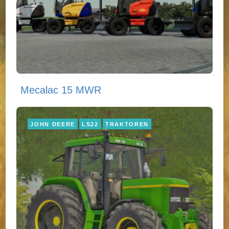
Mecalac 15 MWR
JOHN DEERE
LS22
TRAKTOREN