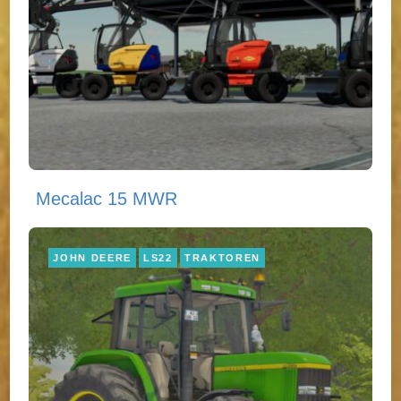
Mecalac 15 MWR
JOHN DEERE
LS22
TRAKTOREN