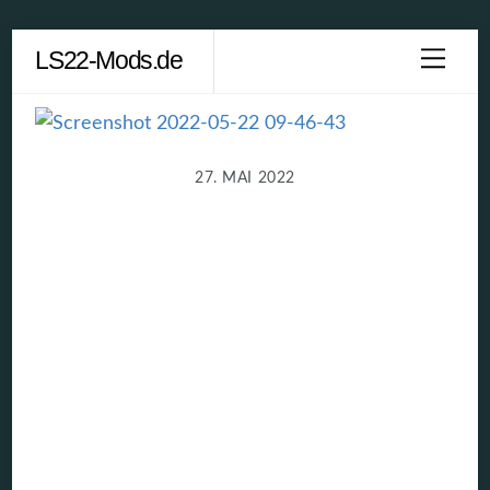
Skip
LS22-Mods.de
Men
to
content
27. MAI 2022