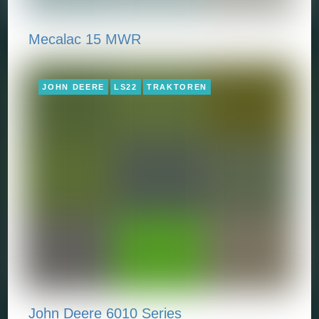
Mecalac 15 MWR
JOHN DEERE
LS22
TRAKTOREN
John Deere 6010 Series