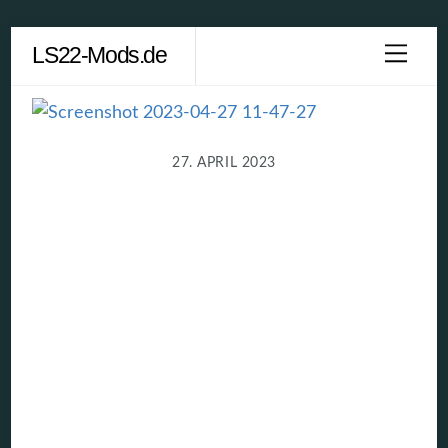
Skip
LS22-Mods.de
Men
to
content
27. APRIL 2023