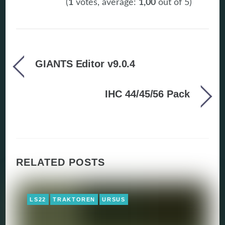
(
1
votes, average:
1,00
out of 5)
GIANTS Editor v9.0.4
IHC 44/45/56 Pack
RELATED POSTS
LS22
TRAKTOREN
URSUS