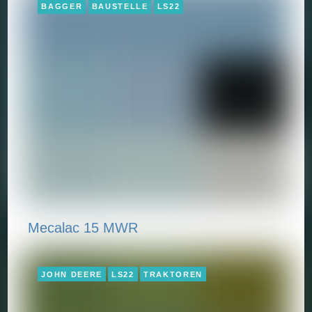
BAGGER
BAUSTELLE
LS22
Mecalac 15 MWR
JOHN DEERE
LS22
TRAKTOREN