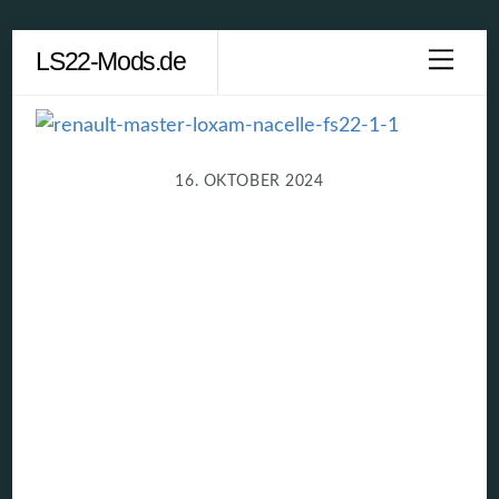
Skip
LS22-Mods.de
Men
to
content
16. OKTOBER 2024