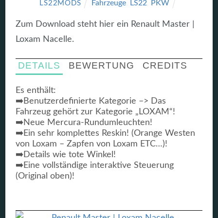
Fahrzeuge
,
LS22
,
PKW
LS22MODS
Zum Download steht hier ein Renault Master |
Loxam Nacelle.
DETAILS
BEWERTUNG
CREDITS
Es enthält:
➡️Benutzerdefinierte Kategorie –> Das
Fahrzeug gehört zur Kategorie „LOXAM“!
➡️Neue Mercura-Rundumleuchten!
➡️Ein sehr komplettes Reskin! (Orange Westen
von Loxam – Zapfen von Loxam ETC…)!
➡️Details wie tote Winkel!
➡️Eine vollständige interaktive Steuerung
(Original oben)!