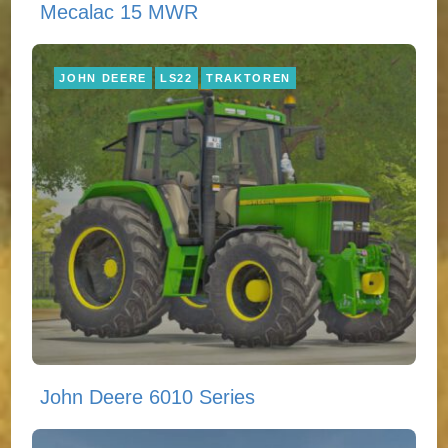
Mecalac 15 MWR
JOHN DEERE
LS22
TRAKTOREN
John Deere 6010 Series