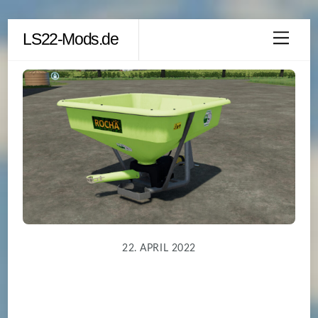
Skip
LS22-Mods.de
Men
to
content
22. APRIL 2022