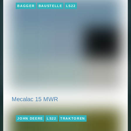
BAGGER
BAUSTELLE
LS22
Mecalac 15 MWR
JOHN DEERE
LS22
TRAKTOREN