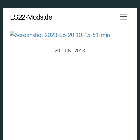
Skip
LS22-Mods.de
Men
to
content
20. JUNI 2023