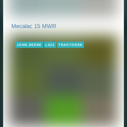
Mecalac 15 MWR
JOHN DEERE
LS22
TRAKTOREN