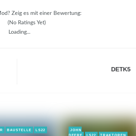
 Mod? Zeig es mit einer Bewertung:
(No Ratings Yet)
Loading...
DETK5
ER
BAUSTELLE
LS22
JOHN
DEERE
LS22
TRAKTOREN