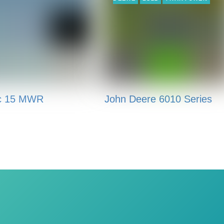
c 15 MWR
John Deere 6010 Series