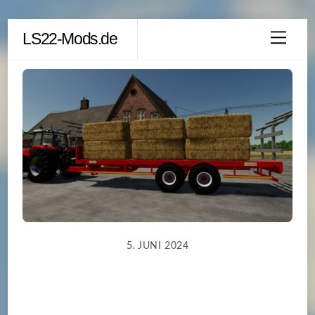
Skip
LS22-Mods.de
Men
to
content
5. JUNI 2024