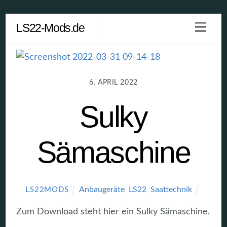
Skip
LS22-Mods.de
Men
to
content
6. APRIL 2022
Sulky
Sämaschine
Anbaugeräte
,
LS22
,
Saattechnik
LS22MODS
Zum Download steht hier ein Sulky Sämaschine.