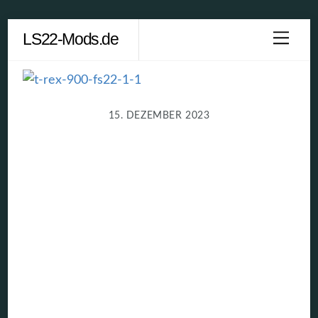
Skip
LS22-Mods.de
Men
to
content
15. DEZEMBER 2023