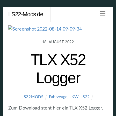
Skip
LS22-Mods.de
Men
to
content
18. AUGUST 2022
TLX X52
Logger
Fahrzeuge
,
LKW
,
LS22
LS22MODS
Zum Download steht hier ein TLX X52 Logger.