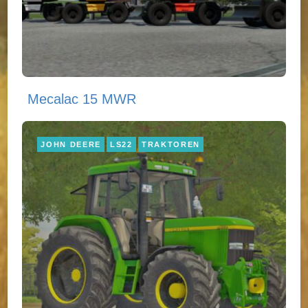
Mecalac 15 MWR
JOHN DEERE
LS22
TRAKTOREN