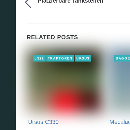
Platzierbare Tankstellen
RELATED POSTS
LS22
TRAKTOREN
URSUS
BAGG
Ursus C330
Mecala