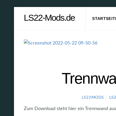
Skip
LS22-Mods.de
to
STARTSEIT
content
Trennwa
LS
LS22MODS
Zum Download steht hier ein Trennwand aus