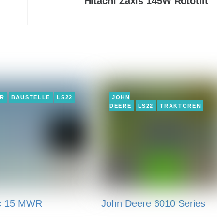
Hitachi Zaxis 145W Rototilt
ER
BAUSTELLE
LS22
JOHN
DEERE
LS22
TRAKTOREN
c 15 MWR
John Deere 6010 Series