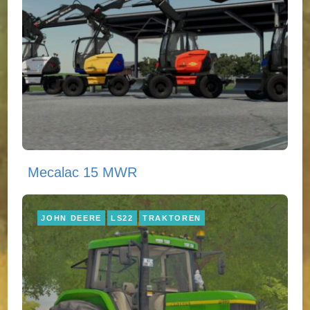
Mecalac 15 MWR
JOHN DEERE
LS22
TRAKTOREN