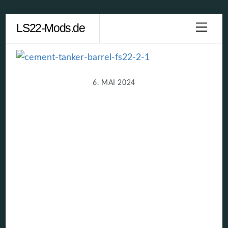
Skip
LS22-Mods.de
Men
to
content
6. MAI 2024