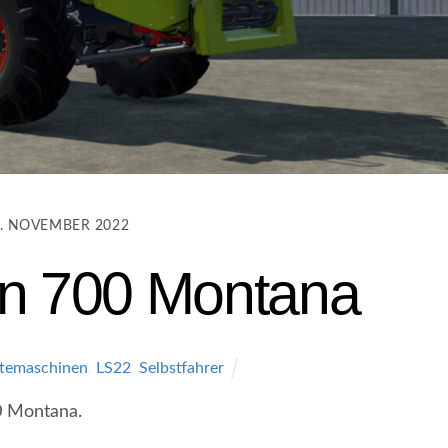
. NOVEMBER 2022
on 700 Montana
temaschinen
,
LS22
,
Selbstfahrer
0 Montana.