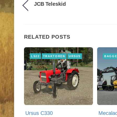
JCB Teleskid
RELATED POSTS
LS22
TRAKTOREN
URSUS
BAGG
Ursus C330
Mecala