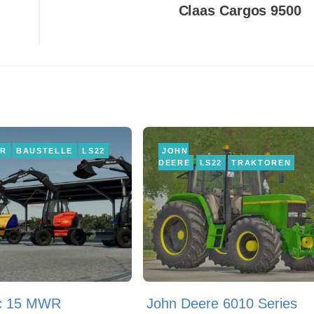
Claas Cargos 9500
ER
BAUSTELLE
LS22
JOHN
DEERE
LS22
TRAKTOREN
c 15 MWR
John Deere 6010 Series