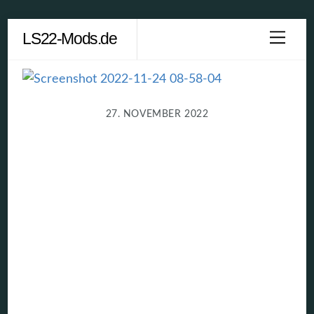
Skip
LS22-Mods.de
Men
to
content
27. NOVEMBER 2022