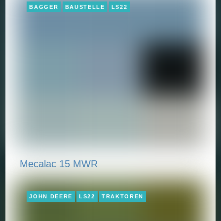
BAGGER
BAUSTELLE
LS22
Mecalac 15 MWR
JOHN DEERE
LS22
TRAKTOREN