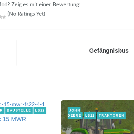
 Mod? Zeig es mit einer Bewertung:
(No Ratings Yet)
Gefängnisbus
ER
BAUSTELLE
LS22
JOHN
DEERE
LS22
TRAKTOREN
c 15 MWR