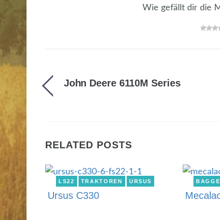
Wie gefällt dir die
John Deere 6110M Series
RELATED POSTS
LS22
TRAKTOREN
URSUS
BAGG
Ursus C330
Mecala