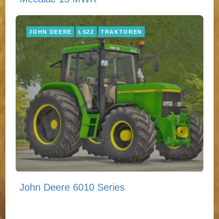
JOHN DEERE
LS22
TRAKTOREN
John Deere 6010 Series