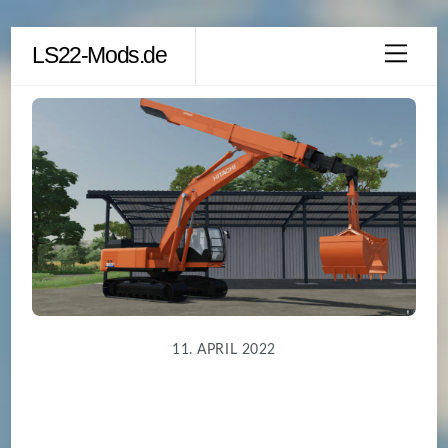
Skip
LS22-Mods.de
Men
to
content
11. APRIL 2022