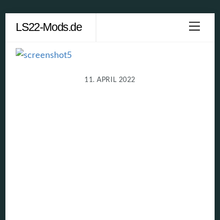
Skip
LS22-Mods.de
Men
to
content
11. APRIL 2022