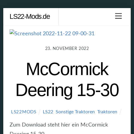
Skip
LS22-Mods.de
Men
to
content
23. NOVEMBER 2022
McCormick
Deering 15-30
LS22
,
Sonstige Traktoren
,
Traktoren
LS22MODS
Zum Download steht hier ein McCormick