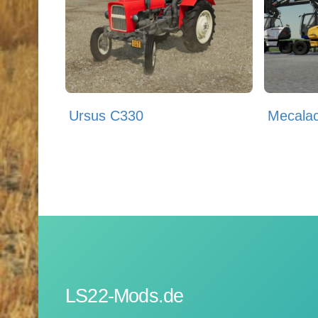
Ursus C330
Mecala
LS22-Mods.de