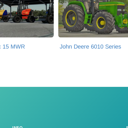
c 15 MWR
John Deere 6010 Series
INFO