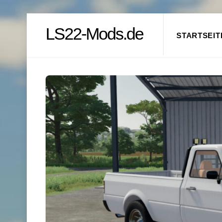
Skip
LS22-Mods.de
to
STARTSEIT
content